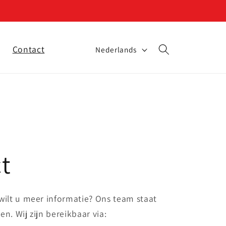
T
Contact
Nederlands
a
a
l
t
 wilt u meer informatie? Ons team staat
en. Wij zijn bereikbaar via: