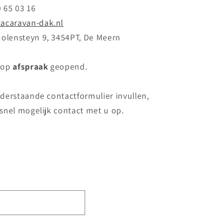
0 65 03 16
tacaravan-dak.nl
Molensteyn 9, 3454PT, De Meern
 op
afspraak
geopend.
derstaande contactformulier invullen,
snel mogelijk contact met u op.