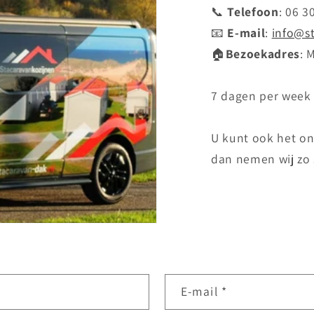
📞
Telefoon
: 06 3
📧
E-mail
:
info@s
🏠
Bezoekadres
: 
7 dagen per week
U kunt ook het on
dan nemen wij zo 
E‑mail
*