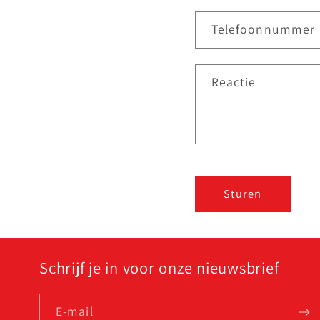
n
Telefoonnummer
t
a
Reactie
c
t
f
o
Sturen
r
m
u
Schrijf je in voor onze nieuwsbrief
l
i
E‑mail